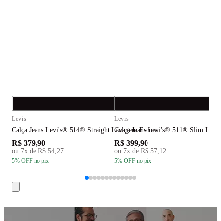
Compra rápida
C
Levis
Levis
L
Calça Jeans Levi's® 514® Straight Lavagem Escura
Calça Jeans Levi's® 511® Slim Lava
C
R$ 379,90
R$ 399,90
R
ou
7
x de
R$ 54,27
ou
7
x de
R$ 57,12
5
% OFF
no pix
5
% OFF
no pix
5