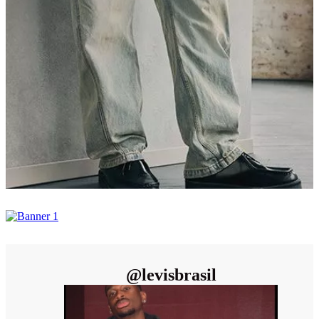
@
levisbrasil