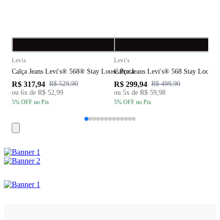
Compra rápida
C
Levis
Levi's
L
Calça Jeans Levi's® 568® Stay Loose Preta
Calça Jeans Levi's® 568 Stay Loose
B
R$ 317,94
R$ 299,94
R
R$ 529,90
R$ 499,90
ou
6
x de
R$ 52,99
ou
5
x de
R$ 59,98
5
% OFF
no Pix
5
% OFF
no Pix
5