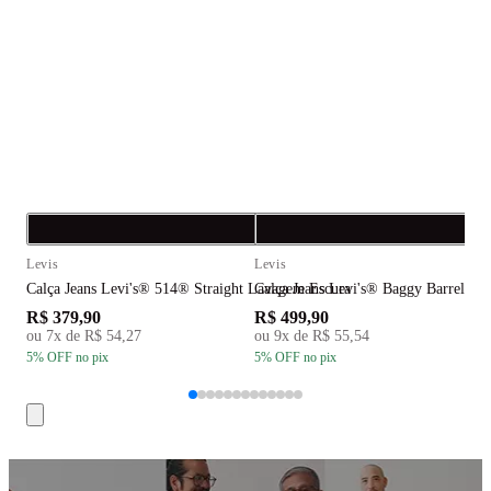
Compra rápida
C
Levis
Levis
L
Calça Jeans Levi's® 514® Straight Lavagem Escura
Calça Jeans Levi's® Baggy Barrel L
C
R$ 379,90
R$ 499,90
R
ou
7
x de
R$ 54,27
ou
9
x de
R$ 55,54
5
% OFF
no pix
5
% OFF
no pix
5