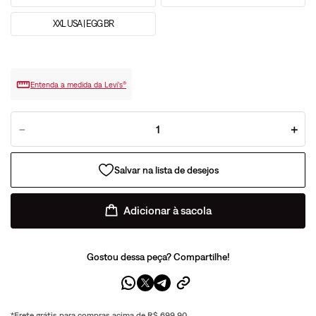
XXL USA | EGG BR
Entenda a medida da Levi’s®
－
＋
Adicionar à sacola
Gostou dessa peça? Compartilhe!
*Frete grátis para compras acima de R$ 699,90