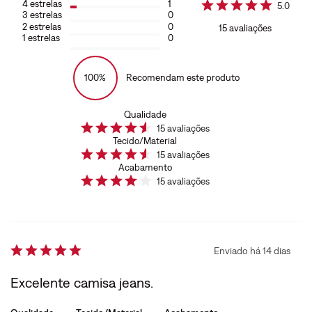
4
estrelas
1
5.0
3
estrelas
0
2
estrelas
0
15
avaliações
1
estrelas
0
100%
Recomendam este produto
Qualidade
15
avaliações
Tecido/Material
15
avaliações
Acabamento
15
avaliações
Enviado há
14 dias
Excelente camisa jeans.