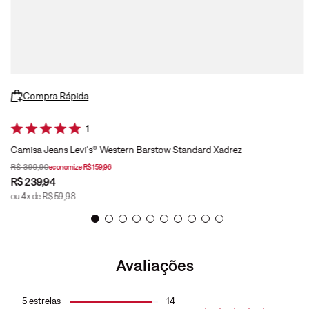
Compra Rápida
1
Camisa Jeans Levi's® Western Barstow Standard Xadrez
R$
399
,
90
economize
R$
159
,
96
R$
239
,
94
ou
4
x de
R$
59
,
98
Avaliações
5
estrelas
14