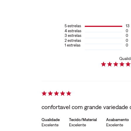
5
estrelas
13
4
estrelas
0
3
estrelas
0
2
estrelas
0
1
estrelas
0
Quali
confortavel com grande variedade
Qualidade
Tecido/Material
Acabamento
Excelente
Excelente
Excelente