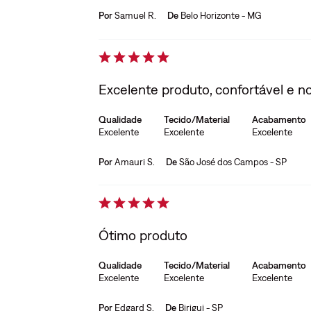
Por
Samuel R.
De
Belo Horizonte - MG
Excelente produto, confortável e n
Qualidade
Tecido/Material
Acabamento
Excelente
Excelente
Excelente
Por
Amauri S.
De
São José dos Campos - SP
Ótimo produto
Qualidade
Tecido/Material
Acabamento
Excelente
Excelente
Excelente
Por
Edgard S.
De
Birigui - SP