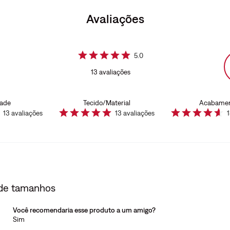
Avaliações
5.0
13
avaliações
dade
Tecido/Material
Acabame
13
avaliações
13
avaliações
 de tamanhos
Você recomendaria esse produto a um amigo?
Sim