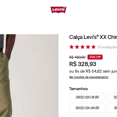
Calça Levi's® XX Chi
13
avaliaçõe
R$
469
,
90
30%
Off
R$
328
,
93
ou
6
x de
R$
54
,
82
Ver opções de parcelamento
Tamanhos
28X32 USA | 36 BR
32
36X32 USA | 46 BR
38