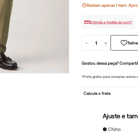
Restam apenas
1
ite
m
. Apro
Entenda a medida da Levi’s®
－
＋
Gostou dessa peça? Comparti
*Frete grátis para compras acima
Calcule o frete
Ajuste e ta
● Chino