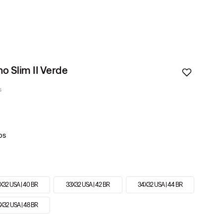
no Slim II Verde
s
X32 USA | 40 BR
33X32 USA | 42 BR
34X32 USA | 44 BR
X32 USA | 48 BR