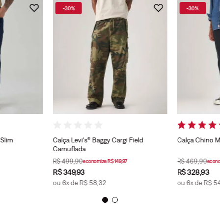
-
30%
-
30%
 Slim
Calça Levi's® Baggy Cargi Field
Calça Chino M
Camuflada
R$
499
,
90
R$
469
,
90
economize
R$
149
,
97
econ
R$
349
,
93
R$
328
,
93
ou
6
x de
R$
58
,
32
ou
6
x de
R$
5