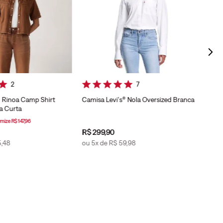
2
7
® Rinoa Camp Shirt
Camisa Levi's® Nola Oversized Branca
 Curta
R$
7
omize
R$
147
,
96
R$
299
,
90
R$
5
5
,
48
ou
5
x de
R$
59
,
98
ou
1