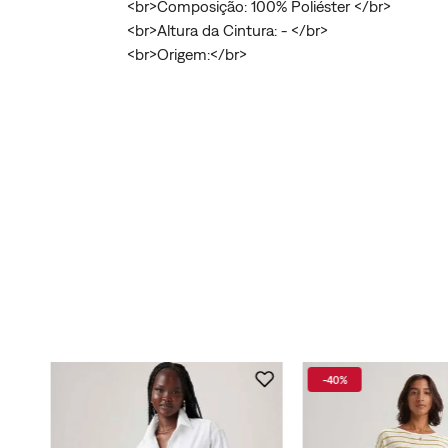
<br>Composição: 100% Poliéster </br>
<br>Altura da Cintura: - </br>
<br>Origem:</br>
-
40%
anga