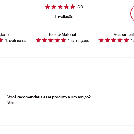
5.0
1
avaliação
idade
Tecido/Material
Acabamen
1
avaliações
1
avaliações
1
Você recomendaria esse produto a um amigo?
Sim