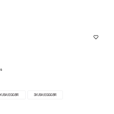
X USA | EGG BR
3X USA | EGGG BR