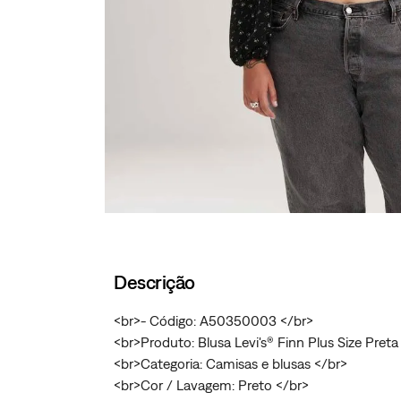
Descrição
<br>- Código: A50350003 </br>
<br>Produto: Blusa Levi's® Finn Plus Size Pre
<br>Categoria: Camisas e blusas </br>
<br>Cor / Lavagem: Preto </br>