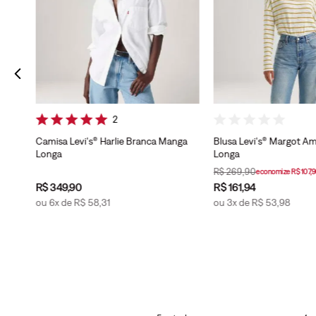
2
Camisa Levi's® Harlie Branca Manga
Blusa Levi's® Margot A
Longa
Longa
R$
269
,
90
economize
R$
107
,
9
R$
349
,
90
R$
161
,
94
ou
6
x de
R$
58
,
31
ou
3
x de
R$
53
,
98