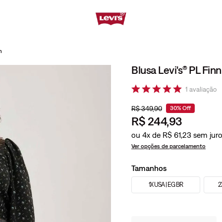
n
Blusa Levi's® PL Finn
1
avaliação
R$
349
,
90
30%
Off
R$
244
,
93
ou
4
x de
R$
61
,
23
Ver opções de parcelamento
Tamanhos
1X USA | EG BR
2