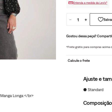
Entenda a medida da Levi’s®
－
＋
Gostou dessa peça? Comparti
*Frete grátis para compras acima
Calcule o frete
Ajuste e ta
● Standard
ta Manga Longa </br>
Composição