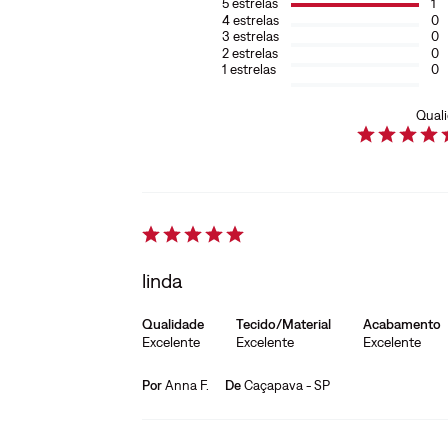
5
estrelas
1
4
estrelas
0
3
estrelas
0
2
estrelas
0
1
estrelas
0
Qual
linda
Qualidade
Tecido/Material
Acabamento
Excelente
Excelente
Excelente
Por
Anna F.
De
Caçapava - SP