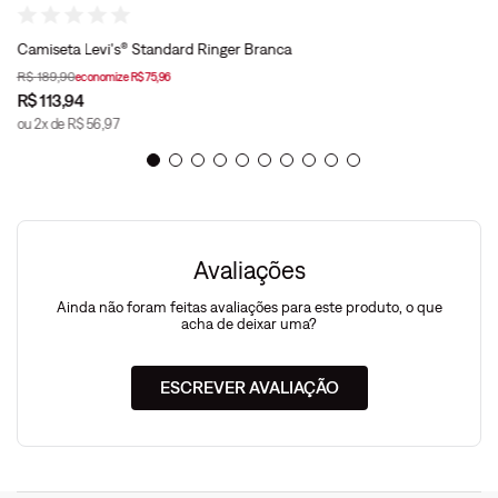
Camiseta Levi's® Standard Ringer Branca
R$
189
,
90
economize
R$
75
,
96
R$
113
,
94
ou
2
x de
R$
56
,
97
Avaliações
Ainda não foram feitas avaliações para este produto, o que
acha de deixar uma?
ESCREVER AVALIAÇÃO