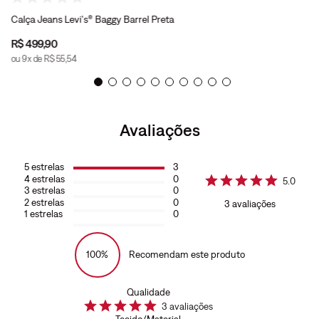
Calça Jeans Levi's® Baggy Barrel Preta
R$
499
,
90
ou
9
x de
R$
55
,
54
Avaliações
5
estrelas
3
4
estrelas
0
5.0
3
estrelas
0
2
estrelas
0
3
avaliações
1
estrelas
0
100%
Recomendam este produto
Qualidade
3
avaliações