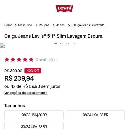
Masculino
Roupas
Jeans
Calça Jeans Levi's® 511® Slim Lavagem Escura
Calça Jeans Levi's® 511® Slim Lavagem Escura
3
avaliações
R$
399
,
90
40%
Off
R$
239
,
94
ou
4
x de
R$
59
,
98
Ver opções de parcelamento
Tamanhos
28X32 USA | 36 BR
28X34 USA | 36 BR
30X34 USA | 38 BR