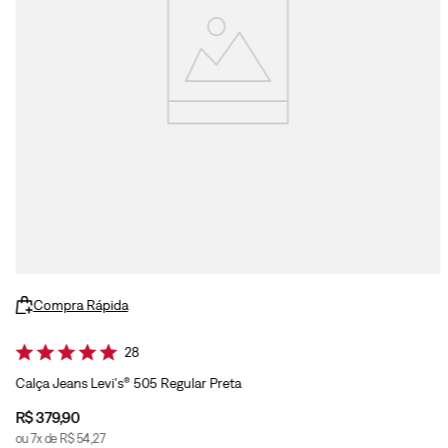
Compra Rápida
28
Calça Jeans Levi's® 505 Regular Preta
R$
379
,
90
ou
7
x de
R$
54
,
27