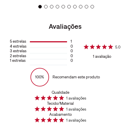
Avaliações
5
estrelas
1
4
estrelas
0
5.0
3
estrelas
0
2
estrelas
0
1
avaliação
1
estrelas
0
100%
Recomendam este produto
Qualidade
1
avaliações
Tecido/Material
1
avaliações
Acabamento
1
avaliações