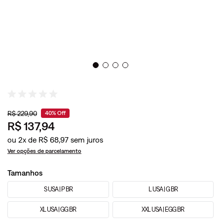
R$
229
,
90
40%
Off
R$
137
,
94
ou
2
x de
R$
68
,
97
Ver opções de parcelamento
Tamanhos
S USA | P BR
L USA | G BR
XL USA | GG BR
XXL USA | EGG BR