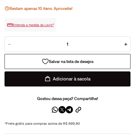
Restam apenas
10
ite
ns
. Aproveite!
Entenda a medida da Levi’s®
－
＋
Adicionar à sacola
Gostou dessa peça? Compartilhe!
*Frete grátis para compras acima de R$ 699,90