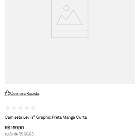
Compra Rápida
Camiseta Levi's® Graphic Preta Manga Curta
R$
199
,
90
ou
3
x de
R$
66
,
63