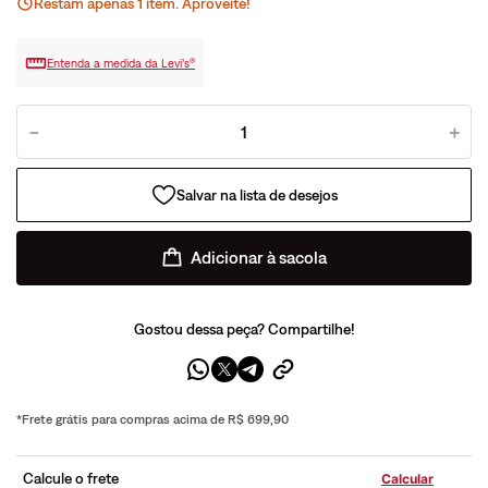
Restam apenas
1
ite
m
. Aproveite!
Entenda a medida da Levi’s®
－
＋
Adicionar à sacola
Gostou dessa peça? Compartilhe!
*Frete grátis para compras acima de R$ 699,90
Calcule o frete