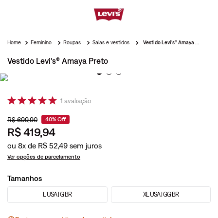
Feminino
Roupas
Saias e vestidos
Vestido Levi's® Amaya Preto
Vestido Levi's® Amaya Preto
1
avaliação
R$
699
,
90
40%
Off
R$
419
,
94
ou
8
x de
R$
52
,
49
Ver opções de parcelamento
Tamanhos
L USA | G BR
XL USA | GG BR