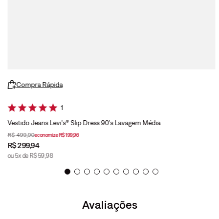
Compra Rápida
1
Vestido Jeans Levi's® Slip Dress 90's Lavagem Média
R$
499
,
90
economize
R$
199
,
96
R$
299
,
94
ou
5
x de
R$
59
,
98
Avaliações