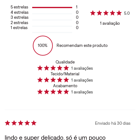
5
estrelas
1
4
estrelas
0
5.0
3
estrelas
0
2
estrelas
0
1
avaliação
1
estrelas
0
100%
Recomendam este produto
Qualidade
1
avaliações
Tecido/Material
1
avaliações
Acabamento
1
avaliações
Enviado há
30 dias
lindo e super delicado. só é um pouco