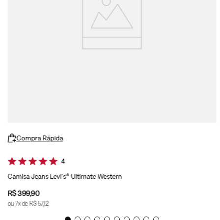
Compra Rápida
4
Camisa Jeans Levi's® Ultimate Western
R$
399
,
90
ou
7
x de
R$
57
,
12