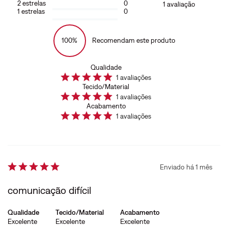
2
estrelas
0
1
avaliação
1
estrelas
0
100%
Recomendam este produto
Qualidade
1
avaliações
Tecido/Material
1
avaliações
Acabamento
1
avaliações
Enviado há
1 mês
comunicação difícil
Qualidade
Tecido/Material
Acabamento
Excelente
Excelente
Excelente