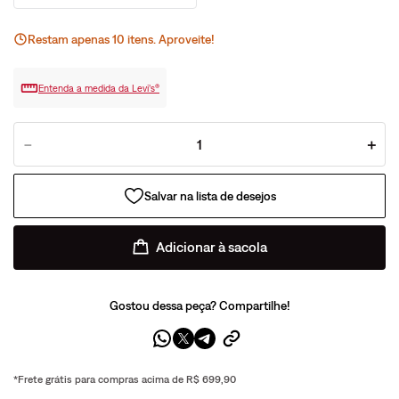
Restam apenas
10
ite
ns
. Aproveite!
Entenda a medida da Levi’s®
－
＋
Adicionar à sacola
Gostou dessa peça? Compartilhe!
*Frete grátis para compras acima de R$ 699,90