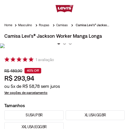
Masculino
Roupas
Camisas
Camisa Levi's® Jackson Worker Manga Longa
Camisa Levi's® Jackson Worker Manga Longa
1
avaliação
R$
489
,
90
40%
Off
R$
293
,
94
ou
5
x de
R$
58
,
78
Ver opções de parcelamento
Tamanhos
S USA | P BR
XL USA | GG BR
XXL USA | EGG BR