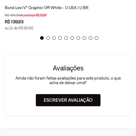
Boné Levi's® Graphic Off White - U USA | U BR
R$
199
,
90
economize
R$
59
,
97
R$
139
,
93
ou
2
x de
R$
69
,
96
Avaliações
Ainda não foram feitas avaliações para este produto, o que
acha de deixar uma?
ESCREVER AVALIAÇÃO