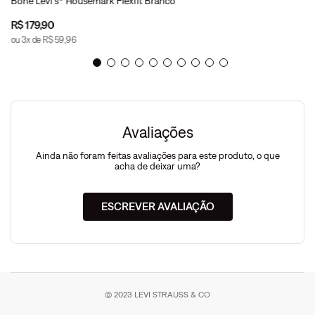
Boné Levi's® Housemark Flexfit Branco
R$
179
,
90
ou
3
x de
R$
59
,
96
Avaliações
Ainda não foram feitas avaliações para este produto, o que
acha de deixar uma?
ESCREVER AVALIAÇÃO
© 2023 LEVI STRAUSS & CO