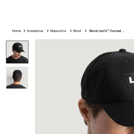
Acessórios
Masculino
Boné
Boné Levi's® Curved Lazy Preto