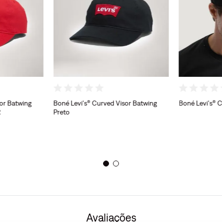
sor Batwing
Boné Levi's® Curved Visor Batwing
Boné Levi's® 
R
Preto
Avaliações