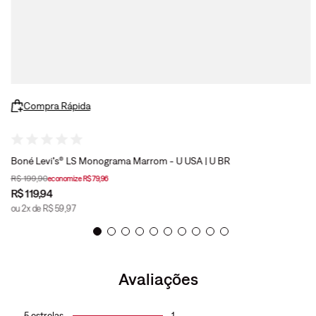
Compra Rápida
Boné Levi's® LS Monograma Marrom - U USA | U BR
R$
199
,
90
economize
R$
79
,
96
R$
119
,
94
ou
2
x de
R$
59
,
97
Avaliações
5
estrelas
1