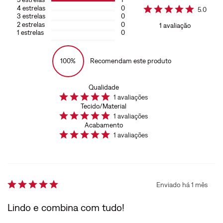
4
estrelas
0
5.0
3
estrelas
0
2
estrelas
0
1
avaliação
1
estrelas
0
100%
Recomendam este produto
Qualidade
1
avaliações
Tecido/Material
1
avaliações
Acabamento
1
avaliações
Enviado há
1 mês
Lindo e combina com tudo!