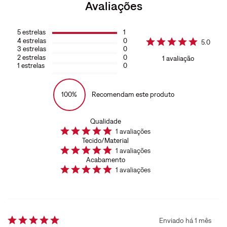
Avaliações
5
estrelas
1
4
estrelas
0
5.0
3
estrelas
0
2
estrelas
0
1
avaliação
1
estrelas
0
100%
Recomendam este produto
Qualidade
1
avaliações
Tecido/Material
1
avaliações
Acabamento
1
avaliações
Enviado há
1 mês