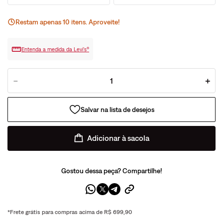
Restam apenas
10
ite
ns
. Aproveite!
Entenda a medida da Levi’s®
－
＋
Adicionar à sacola
Gostou dessa peça? Compartilhe!
*Frete grátis para compras acima de R$ 699,90