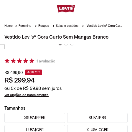
Feminino
Roupas
Saias e vestidos
Vestido Levi's® Cora Curto Sem Mangas Branco
Vestido Levi's® Cora Curto Sem Mangas Branco
1
avaliação
R$
499
,
90
40%
Off
R$
299
,
94
ou
5
x de
R$
59
,
98
Ver opções de parcelamento
Tamanhos
XS USA | PP BR
S USA | P BR
L USA | G BR
XL USA | GG BR