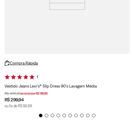
Compra Rápida
1
Vestido Jeans Levi's® Slip Dress 90's Lavagem Média
R$
499
,
90
economize
R$
199
,
96
R$
299
,
94
ou
5
x de
R$
59
,
98