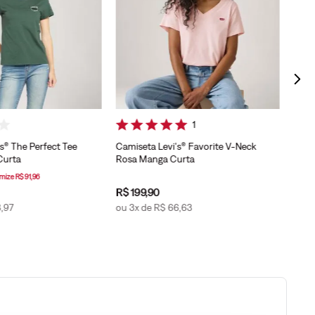
Curt
1
s® The Perfect Tee
Camiseta Levi's® Favorite V-Neck
Curta
Rosa Manga Curta
mize
R$
91
,
96
R$
199
,
90
R$
3
8
,
97
ou
3
x de
R$
66
,
63
ou
7