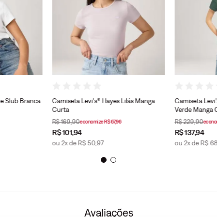
te Slub Branca
Camiseta Levi's® Hayes Lilás Manga
Camiseta Levi'
Curta
Verde Manga 
R$
169
,
90
R$
229
,
90
economize
R$
67
,
96
econo
R$
101
,
94
R$
137
,
94
ou
2
x de
R$
50
,
97
ou
2
x de
R$
6
Avaliações