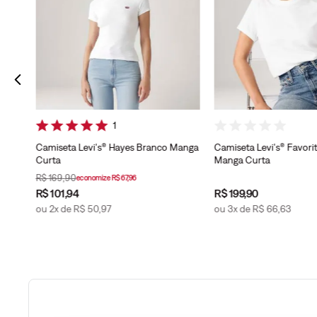
a
1
Camiseta Levi's® Hayes Branco Manga
Camiseta Levi's® Favori
Curta
Manga Curta
R$
169
,
90
economize
R$
67
,
96
R$
101
,
94
R$
199
,
90
ou
2
x de
R$
50
,
97
ou
3
x de
R$
66
,
63