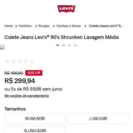
Feminino
Roupas
Camisas e blusas
Colete Jeans Levi's® 90's Shrunken Lavagem Média
Colete Jeans Levi's® 90's Shrunken Lavagem Média
R$
499
,
90
40%
Off
R$
299
,
94
ou
5
x de
R$
59
,
98
Ver opções de parcelamento
Tamanhos
M USA | M BR
L USA | G BR
XL USA | GG BR