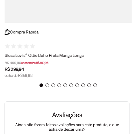
Compra Rápida
Blusa Levi's® Ottie Boho Preta Manga Longa
R$
499
,
90
economize
R$
199
,
96
R$
299
,
94
ou
5
x de
R$
59
,
98
Avaliações
Ainda não foram feitas avaliações para este produto, o que
acha de deixar uma?