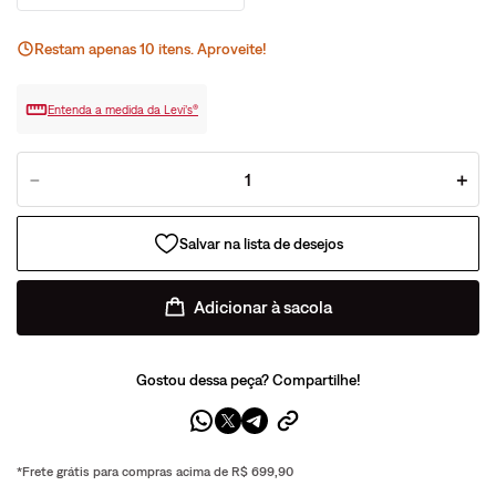
Restam apenas
10
ite
ns
. Aproveite!
Entenda a medida da Levi’s®
－
＋
Adicionar à sacola
Gostou dessa peça? Compartilhe!
*Frete grátis para compras acima de R$ 699,90