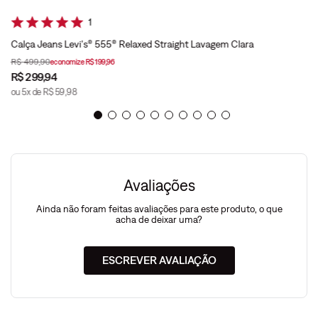
1
Calça Jeans Levi's® 555® Relaxed Straight Lavagem Clara
R$
499
,
90
economize
R$
199
,
96
R$
299
,
94
ou
5
x de
R$
59
,
98
Avaliações
Ainda não foram feitas avaliações para este produto, o que
acha de deixar uma?
ESCREVER AVALIAÇÃO