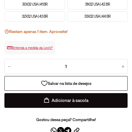
30X32 USA | 41 BR
31X32 USA | 42 BR
32X32 USA | 43 BR
33X32 USA | 44 BR
Restam apenas
1
ite
m
. Aproveite!
Entenda a medida da Levi’s®
－
＋
Adicionar à sacola
Gostou dessa peça? Compartilhe!