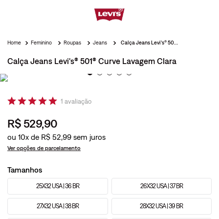
Feminino
Roupas
Jeans
Calça Jeans Levi's® 501® Curve Lavagem Clara
Calça Jeans Levi's® 501® Curve Lavagem Clara
1
avaliação
R$
529
,
90
ou
10
x de
R$
52
,
99
Ver opções de parcelamento
Tamanhos
25X32 USA | 36 BR
26X32 USA | 37 BR
27X32 USA | 38 BR
28X32 USA | 39 BR