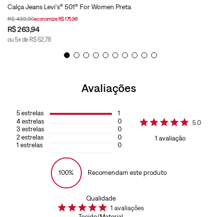
Calça Jeans Levi's® 501® For Women Preta
R$
439
,
90
economize
R$
175
,
96
R$
263
,
94
ou
5
x de
R$
52
,
78
Avaliações
5
estrelas
1
4
estrelas
0
5.0
3
estrelas
0
2
estrelas
0
1
avaliação
1
estrelas
0
100%
Recomendam este produto
Qualidade
1
avaliações
Tecido/Material