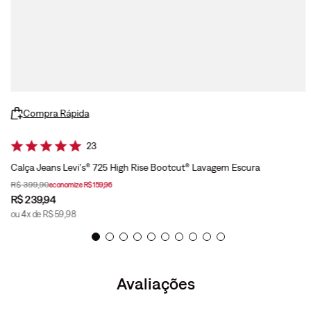
Compra Rápida
23
Calça Jeans Levi's® 725 High Rise Bootcut® Lavagem Escura
R$
399
,
90
economize
R$
159
,
96
R$
239
,
94
ou
4
x de
R$
59
,
98
Avaliações