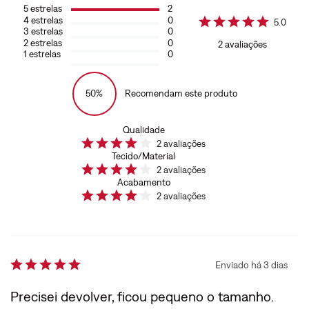
5
estrelas
2
4
estrelas
0
5.0
3
estrelas
0
2
estrelas
0
2
avaliações
1
estrelas
0
50%
Recomendam este produto
Qualidade
2
avaliações
Tecido/Material
2
avaliações
Acabamento
2
avaliações
Enviado há
3 dias
Precisei devolver, ficou pequeno o tamanho.