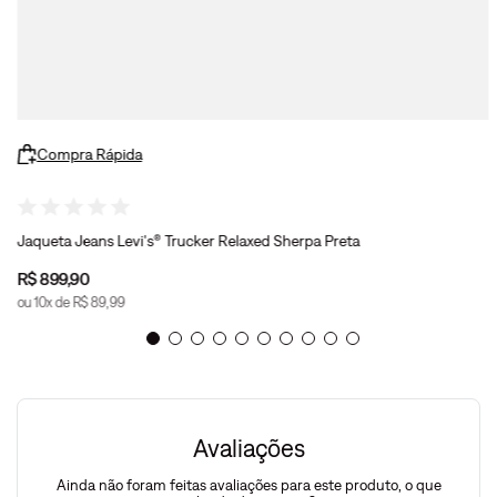
Compra Rápida
Jaqueta Jeans Levi's® Trucker Relaxed Sherpa Preta
R$
899
,
90
ou
10
x de
R$
89
,
99
Avaliações
Ainda não foram feitas avaliações para este produto, o que