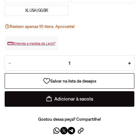
XL USA | GG BR
Restam apenas
10
ite
ns
. Aproveite!
Entenda a medida da Levi’s®
－
＋
Adicionar à sacola
Gostou dessa peça? Compartilhe!