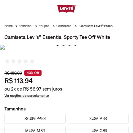
Feminino
Roupas
Camisetas
Camiseta Levi's® Essential Sporty Tee Off White
Camiseta Levi's® Essential Sporty Tee Off White
R$
189
,
90
40%
Off
R$
113
,
94
ou
2
x de
R$
56
,
97
Ver opções de parcelamento
Tamanhos
XS USA | PP BR
S USA | P BR
M USA | M BR
L USA | G BR