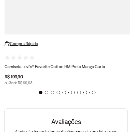
Compra Rápida
Camiseta Levi's® Favorite Cotton HM Preta Manga Curta
R$
199
,
90
ou
3
x de
R$
66
,
63
Avaliações
Ainda não foram feitas avaliações para este produto, o que