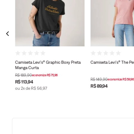
Camiseta Levi's® Graphic Boxy Preta
Camiseta Levi's® The Pe
Manga Curta
R$
189
,
90
economize
R$
75
,
96
R$
149
,
90
economize
R$
59
,
96
R$
113
,
94
R$
89
,
94
ou
2
x de
R$
56
,
97