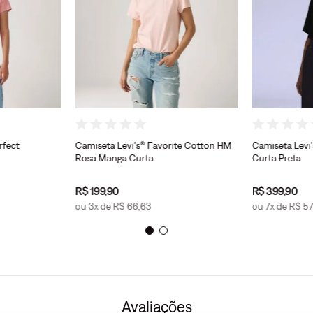
rfect
Camiseta Levi's® Favorite Cotton HM
Camiseta Levi
Rosa Manga Curta
Curta Preta
R$
199
,
90
R$
399
,
90
ou
3
x de
R$
66
,
63
ou
7
x de
R$
57
Avaliações