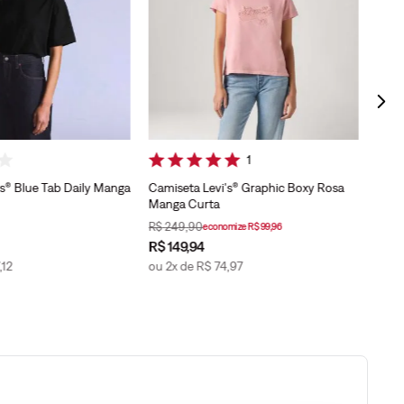
Verm
1
's® Blue Tab Daily Manga
Camiseta Levi's® Graphic Boxy Rosa
Manga Curta
R$
249
,
90
economize
R$
99
,
96
R$
1
R$
149
,
94
R$
9
,
12
ou
2
x de
R$
74
,
97