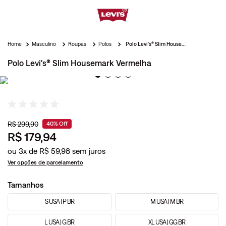
Masculino
Roupas
Polos
Polo Levi's® Slim Housemark Vermelha
Polo Levi's® Slim Housemark Vermelha
R$
299
,
90
40%
Off
R$
179
,
94
ou
3
x de
R$
59
,
98
Ver opções de parcelamento
Tamanhos
S USA | P BR
M USA | M BR
L USA | G BR
XL USA | GG BR