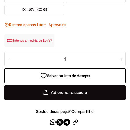
XXL USA | EGG BR
Restam apenas
1
ite
m
. Aproveite!
Entenda a medida da Levi’s®
－
＋
Adicionar à sacola
Gostou dessa peça? Compartilhe!