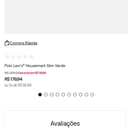
Compra Rápida
Polo Levi's® Housemark Slim Verde
R$
299
,
90
economize
R$
119
,
96
R$
179
,
94
ou
3
x de
R$
59
,
98
Avaliações