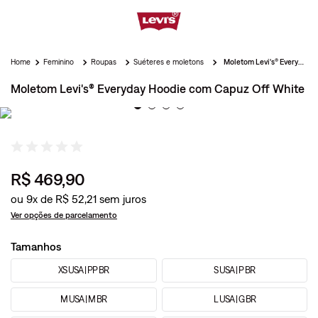
Feminino
Roupas
Suéteres e moletons
Moletom Levi's® Everyday Hoodie com Capuz Off White
Moletom Levi's® Everyday Hoodie com Capuz Off White
R$
469
,
90
ou
9
x de
R$
52
,
21
Ver opções de parcelamento
Tamanhos
XS USA | PP BR
S USA | P BR
M USA | M BR
L USA | G BR