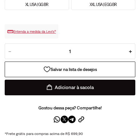
XL USA | GG BR
XXL USA | EGG BR
Entenda a medida da Levi’s®
－
＋
Adicionar à sacola
Gostou dessa peça? Compartilhe!
*Frete grátis para compras acima de R$ 699,90