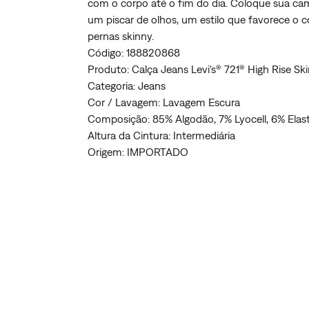
com o corpo até o fim do dia. Coloque sua cam
um piscar de olhos, um estilo que favorece o cor
pernas skinny.
Código: 188820868
Produto: Calça Jeans Levi's® 721® High Rise S
Categoria: Jeans
Cor / Lavagem: Lavagem Escura
Composição: 85% Algodão, 7% Lyocell, 6% Elast
Altura da Cintura: Intermediária
Origem: IMPORTADO