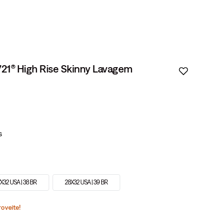
 721® High Rise Skinny Lavagem
X32 USA | 38 BR
28X32 USA | 39 BR
roveite!