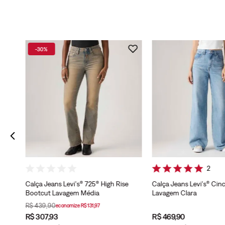
-
30%
e
2
Calça Jeans Levi's® 725® High Rise
Calça Jeans Levi's® Cin
Bootcut Lavagem Média
Lavagem Clara
R$
439
,
90
economize
R$
131
,
97
R$
307
,
93
R$
469
,
90