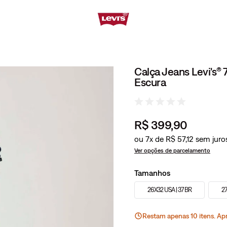
Calça Jeans Levi's®
Escura
R$
399
,
90
ou
7
x de
R$
57
,
12
Ver opções de parcelamento
Tamanhos
26X32 USA | 37 BR
27
Restam apenas
10
ite
ns
. Ap