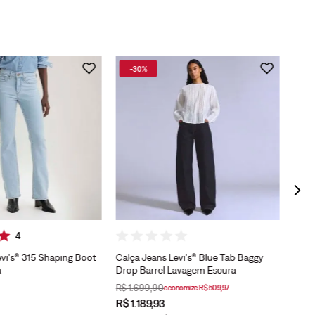
-
30%
Calç
Lava
4
vi's® 315 Shaping Boot
Calça Jeans Levi's® Blue Tab Baggy
a
Drop Barrel Lavagem Escura
R$
1
.
699
,
90
economize
R$
509
,
97
R$
1
.
189
,
93
R$
5