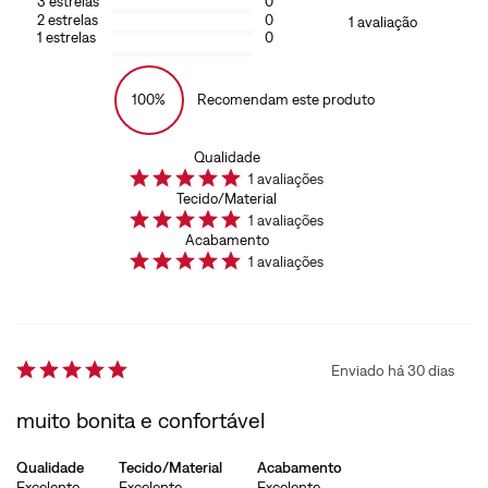
3
estrelas
0
2
estrelas
0
1
avaliação
1
estrelas
0
100%
Recomendam este produto
Qualidade
1
avaliações
Tecido/Material
1
avaliações
Acabamento
1
avaliações
Enviado há
30 dias
muito bonita e confortável
Qualidade
Tecido/Material
Acabamento
Excelente
Excelente
Excelente