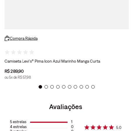
Compra Rápida
Camiseta Levi's® Pima Icon Azul Marinho Manga Curta
R$
289
,
90
ou
5
x de
R$
57
,
98
Avaliações
5
estrelas
1
4
estrelas
0
5.0