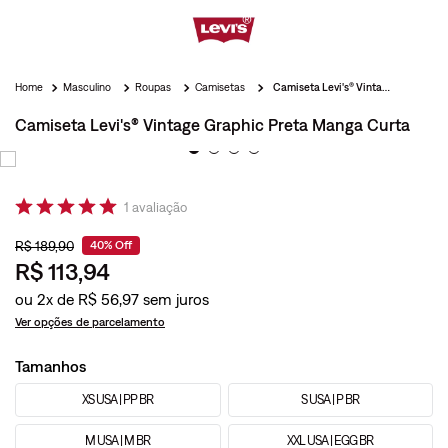
Masculino
Roupas
Camisetas
Camiseta Levi's® Vintage Graphic Preta Manga Curta
Camiseta Levi's® Vintage Graphic Preta Manga Curta
1
avaliação
R$
189
,
90
40%
Off
R$
113
,
94
ou
2
x de
R$
56
,
97
Ver opções de parcelamento
Tamanhos
XS USA | PP BR
S USA | P BR
M USA | M BR
XXL USA | EGG BR