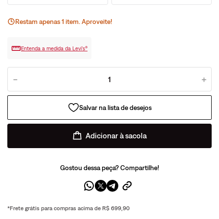
Restam apenas
1
ite
m
. Aproveite!
Entenda a medida da Levi’s®
－
＋
Adicionar à sacola
Gostou dessa peça? Compartilhe!
*Frete grátis para compras acima de R$ 699,90