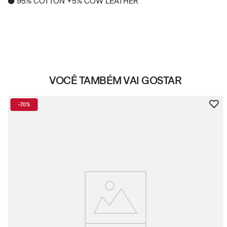
● 95% COTTON +5% COW LEATHER
VOCÊ TAMBÉM VAI GOSTAR
-
70%