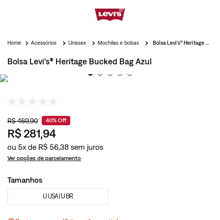
Acessórios
Unissex
Mochilas e bolsas
Bolsa Levi's® Heritage Bucked Bag Azul
Bolsa Levi's® Heritage Bucked Bag Azul
R$
469
,
90
40%
Off
R$
281
,
94
ou
5
x de
R$
56
,
38
Ver opções de parcelamento
Tamanhos
U USA | U BR