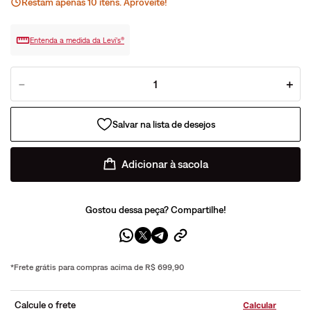
Restam apenas
10
ite
ns
. Aproveite!
Entenda a medida da Levi’s®
－
＋
Adicionar à sacola
Gostou dessa peça? Compartilhe!
*Frete grátis para compras acima de R$ 699,90
Calcule o frete