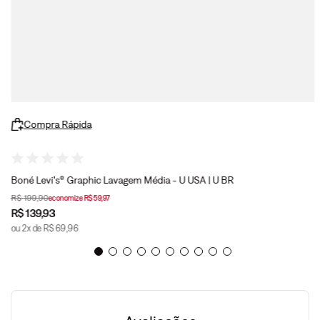
Compra Rápida
Boné Levi's® Graphic Lavagem Média - U USA | U BR
R$
199
,
90
economize
R$
59
,
97
R$
139
,
93
ou
2
x de
R$
69
,
96