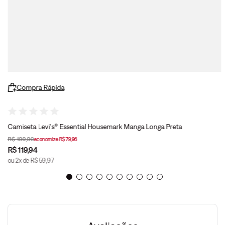
Compra Rápida
Camiseta Levi's® Essential Housemark Manga Longa Preta
R$
199
,
90
economize
R$
79
,
96
R$
119
,
94
ou
2
x de
R$
59
,
97