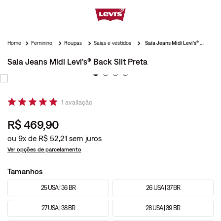
Feminino
Roupas
Saias e vestidos
Saia Jeans Midi Levi's® Back Slit Preta
Saia Jeans Midi Levi's® Back Slit Preta
1
avaliação
R$
469
,
90
ou
9
x de
R$
52
,
21
Ver opções de parcelamento
Tamanhos
25 USA | 36 BR
26 USA | 37 BR
27 USA | 38 BR
28 USA | 39 BR