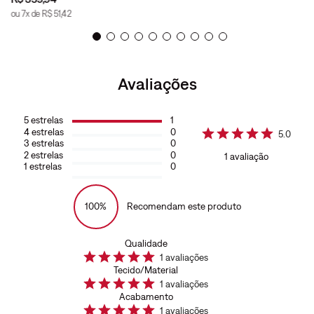
ou
7
x de
R$
51
,
42
Avaliações
5
estrelas
1
4
estrelas
0
5.0
3
estrelas
0
2
estrelas
0
1
avaliação
1
estrelas
0
100%
Recomendam este produto
Qualidade
1
avaliações
Tecido/Material
1
avaliações
Acabamento
1
avaliações