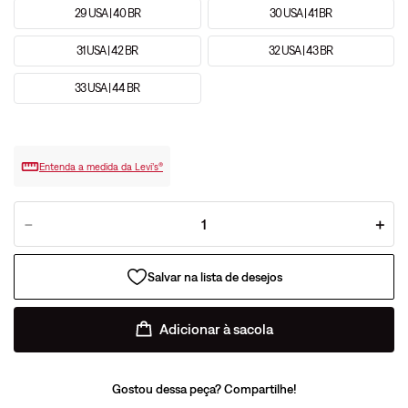
29 USA | 40 BR
30 USA | 41 BR
31 USA | 42 BR
32 USA | 43 BR
33 USA | 44 BR
Entenda a medida da Levi’s®
－
＋
Adicionar à sacola
Gostou dessa peça? Compartilhe!