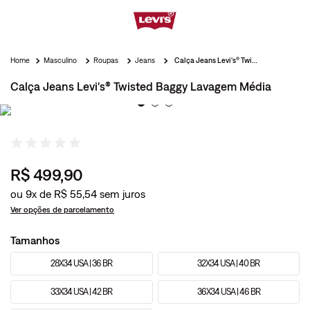
Masculino
Roupas
Jeans
Calça Jeans Levi's® Twisted Baggy Lavagem Média
Calça Jeans Levi's® Twisted Baggy Lavagem Média
R$
499
,
90
ou
9
x de
R$
55
,
54
Ver opções de parcelamento
Tamanhos
28X34 USA | 36 BR
32X34 USA | 40 BR
33X34 USA | 42 BR
36X34 USA | 46 BR