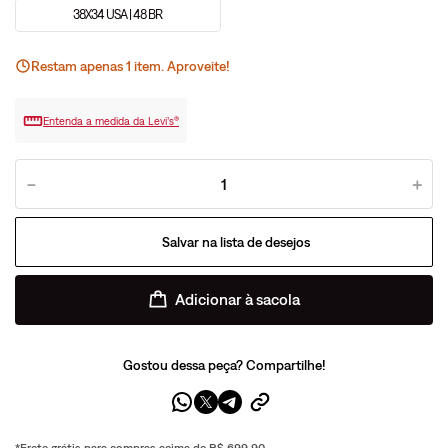
38X34 USA | 48 BR
Restam apenas
1
ite
m
. Aproveite!
Entenda a medida da Levi’s®
－
＋
Adicionar à sacola
Gostou dessa peça? Compartilhe!