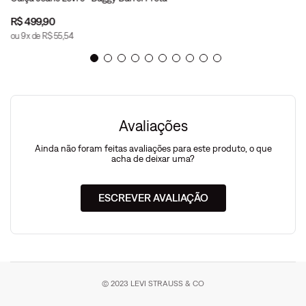
R$
499
,
90
ou
9
x de
R$
55
,
54
Avaliações
Ainda não foram feitas avaliações para este produto, o que
acha de deixar uma?
ESCREVER AVALIAÇÃO
© 2023 LEVI STRAUSS & CO