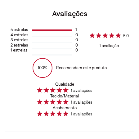
Avaliações
5
estrelas
1
4
estrelas
0
5.0
3
estrelas
0
2
estrelas
0
1
avaliação
1
estrelas
0
100%
Recomendam este produto
Qualidade
1
avaliações
Tecido/Material
1
avaliações
Acabamento
1
avaliações