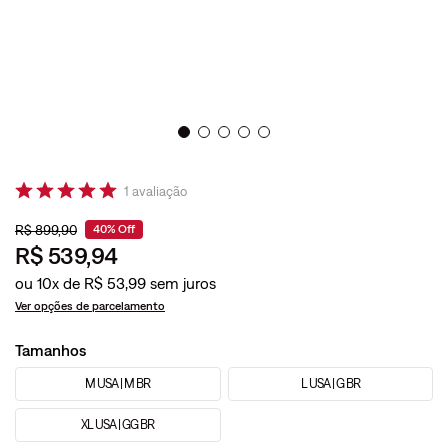
1
avaliação
R$
899
,
90
40%
Off
R$
539
,
94
ou
10
x de
R$
53
,
99
Ver opções de parcelamento
Tamanhos
M USA | M BR
L USA | G BR
XL USA | GG BR