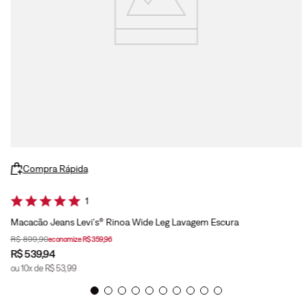
Compra Rápida
1
Macacão Jeans Levi's® Rinoa Wide Leg Lavagem Escura
R$
899
,
90
economize
R$
359
,
96
R$
539
,
94
ou
10
x de
R$
53
,
99