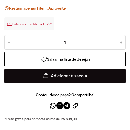
Restam apenas
1
ite
m
. Aproveite!
Entenda a medida da Levi’s®
－
＋
Adicionar à sacola
Gostou dessa peça? Compartilhe!
*Frete grátis para compras acima de R$ 699,90