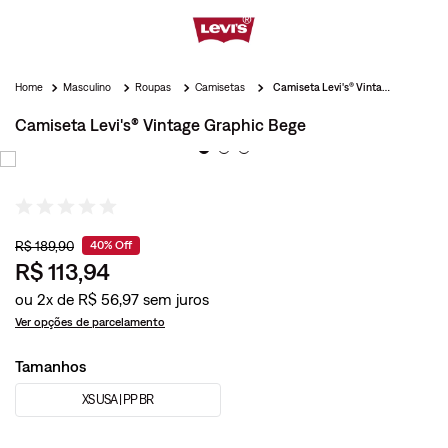
Masculino
Roupas
Camisetas
Camiseta Levi's® Vintage Graphic Bege
Camiseta Levi's® Vintage Graphic Bege
R$
189
,
90
40%
Off
R$
113
,
94
ou
2
x de
R$
56
,
97
Ver opções de parcelamento
Tamanhos
XS USA | PP BR