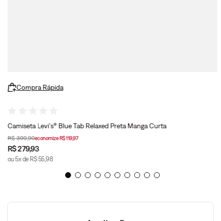
Compra Rápida
Camiseta Levi's® Blue Tab Relaxed Preta Manga Curta
R$
399
,
90
economize
R$
119
,
97
R$
279
,
93
ou
5
x de
R$
55
,
98