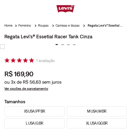
Feminino
Roupas
Camisas e blusas
Regata Levi's® Essetial Racer Tank Cinza
Regata Levi's® Essetial Racer Tank Cinza
1
avaliação
R$
169
,
90
ou
3
x de
R$
56
,
63
Ver opções de parcelamento
Tamanhos
XS USA | PP BR
M USA | M BR
L USA | G BR
XL USA | GG BR