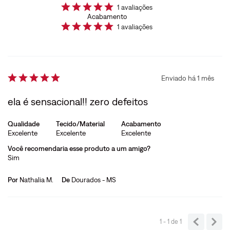
1
avaliações
Acabamento
1
avaliações
Enviado há
1 mês
ela é sensacional!! zero defeitos
Qualidade
Tecido/Material
Acabamento
Excelente
Excelente
Excelente
Você recomendaria esse produto a um amigo?
Sim
Por
Nathalia M.
De
Dourados - MS
1 - 1
de
1