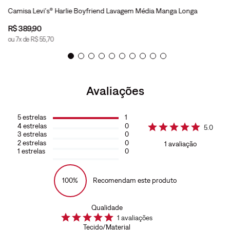
Camisa Levi's® Harlie Boyfriend Lavagem Média Manga Longa
R$
389
,
90
ou
7
x de
R$
55
,
70
Avaliações
5
estrelas
1
4
estrelas
0
5.0
3
estrelas
0
2
estrelas
0
1
avaliação
1
estrelas
0
100%
Recomendam este produto
Qualidade
1
avaliações
Tecido/Material