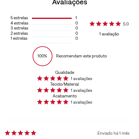
Avaliações
5
estrelas
1
4
estrelas
0
5.0
3
estrelas
0
2
estrelas
0
1
avaliação
1
estrelas
0
100%
Recomendam este produto
Qualidade
1
avaliações
Tecido/Material
1
avaliações
Acabamento
1
avaliações
Enviado há
1 mês