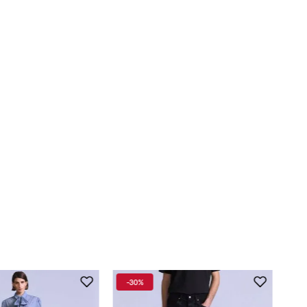
-
30%