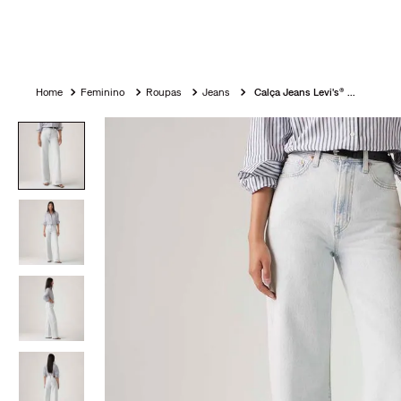
Feminino
Roupas
Jeans
Calça Jeans Levi's® Ribcage Wide Leg Lavagem Clara