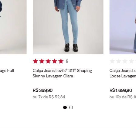
6
age Full
Calça Jeans Levi's® 311® Shaping
Calça Jeans Le
Skinny Lavagem Clara
Loose Lavage
R$
369
,
90
R$
1
.
699
,
90
ou
7
x de
R$
52
,
84
ou
10
x de
R$
1