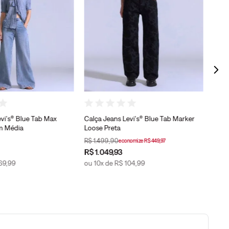
Calça
Flas
vi's® Blue Tab Max
Calça Jeans Levi's® Blue Tab Marker
m Média
Loose Preta
R$
1
.
499
,
90
economize
R$
449
,
97
R$
1
.
049
,
93
69
,
99
ou
10
x de
R$
104
,
99