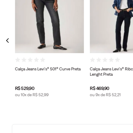
en
Calça Jeans Levi's® 501® Curve Preta
Calça Jeans Levi's® Ribc
Lenght Preta
R$
529
,
90
R$
469
,
90
ou
10
x de
R$
52
,
99
ou
9
x de
R$
52
,
21