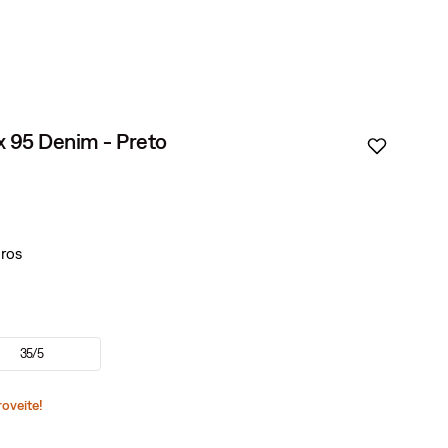
ax 95 Denim - Preto
35/5
roveite!