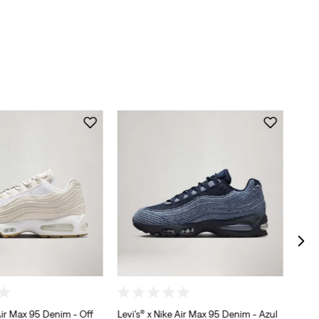
Calç
 Air Max 95 Denim - Off
Levi’s® x Nike Air Max 95 Denim - Azul