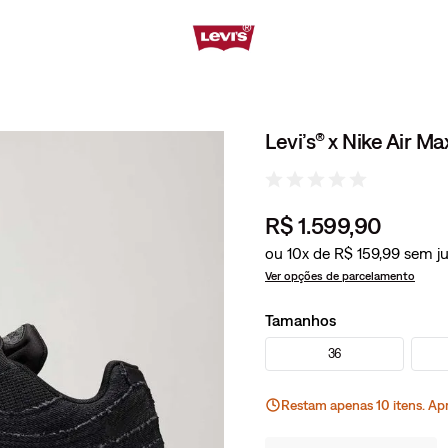
Levi’s® x Nike Air M
R$
1
.
599
,
90
ou
10
x de
R$
159
,
99
Ver opções de parcelamento
Tamanhos
36
Restam apenas
10
ite
ns
. Ap