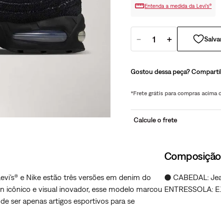
Entenda a medida da Levi’s®
－
＋
Gostou dessa peça? Comparti
*Frete grátis para compras acima
Calcule o frete
Composição
evi’s® e Nike estão três versões em denim do
● CABEDAL: Jeans
gn icônico e visual inovador, esse modelo marcou
ENTRESSOLA: E.
de ser apenas artigos esportivos para se