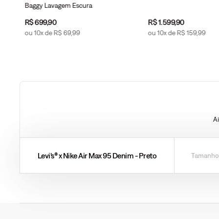
Baggy Lavagem Escura
R$
699
,
90
R$
1
.
599
,
90
ou
10
x de
R$
69
,
99
ou
10
x de
R$
159
,
99
A
Levi’s® x Nike Air Max 95 Denim - Preto
Tamanho