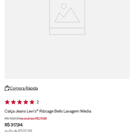
Compra Rápida
2
Calça Jeans Levi's® Ribcage Bells Lavagem Média
R$
529
,
90
economize
R$
211
,
96
R$
317
,
94
ou
6
x de
R$
52
,
99