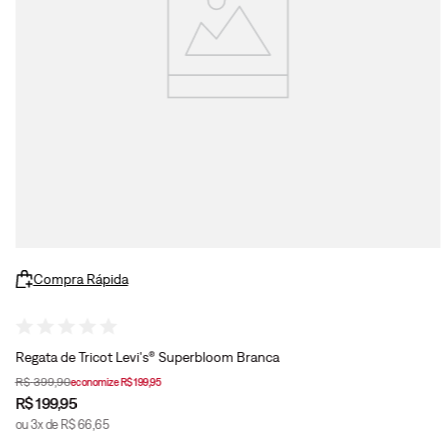
Compra Rápida
Regata de Tricot Levi's® Superbloom Branca
R$
399
,
90
economize
R$
199
,
95
R$
199
,
95
ou
3
x de
R$
66
,
65