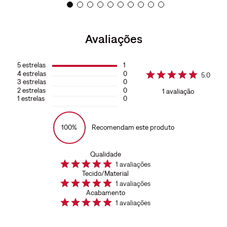
Avaliações
5
estrelas
1
4
estrelas
0
5.0
3
estrelas
0
2
estrelas
0
1
avaliação
1
estrelas
0
100%
Recomendam este produto
Qualidade
1
avaliações
Tecido/Material
1
avaliações
Acabamento
1
avaliações