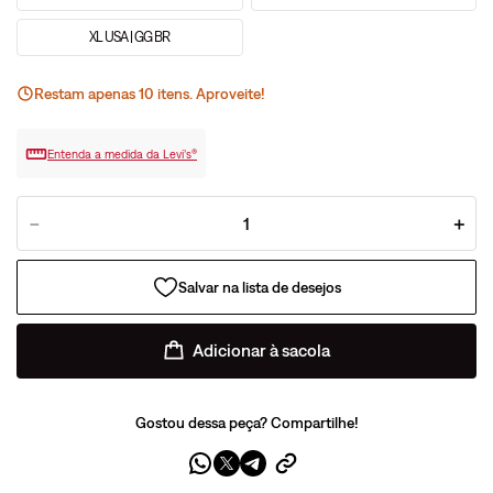
XL USA | GG BR
Restam apenas
10
ite
ns
. Aproveite!
Entenda a medida da Levi’s®
－
＋
Adicionar à sacola
Gostou dessa peça? Compartilhe!