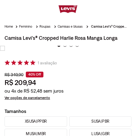
Feminino
Roupas
Camisas e blusas
Camisa Levi's® Cropped Harlie Rosa Manga Longa
Camisa Levi's® Cropped Harlie Rosa Manga Longa
1
avaliação
R$
349
,
90
40%
Off
R$
209
,
94
ou
4
x de
R$
52
,
48
Ver opções de parcelamento
Tamanhos
XS USA | PP BR
S USA | P BR
M USA | M BR
L USA | G BR