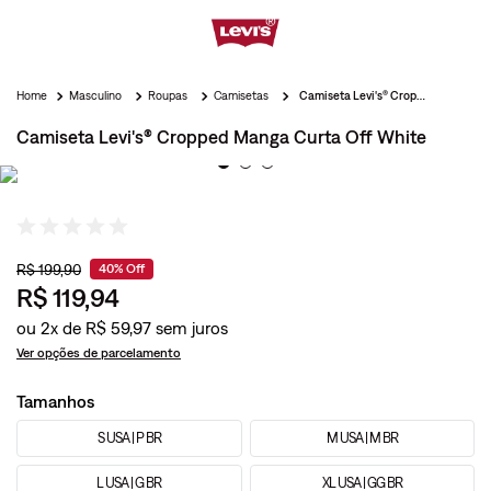
Masculino
Roupas
Camisetas
Camiseta Levi's® Cropped Manga Curta Off White
Camiseta Levi's® Cropped Manga Curta Off White
R$
199
,
90
40%
Off
R$
119
,
94
ou
2
x de
R$
59
,
97
Ver opções de parcelamento
Tamanhos
S USA | P BR
M USA | M BR
L USA | G BR
XL USA | GG BR