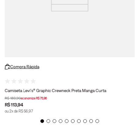
Compra Rápida
Camiseta Levi's® Graphic Crewneck Preta Manga Curta
R$
189
,
90
economize
R$
75
,
96
R$
113
,
94
ou
2
x de
R$
56
,
97