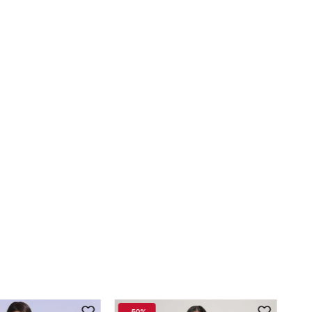
-
50%
-