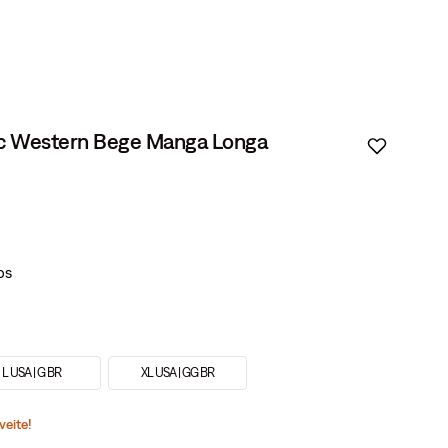
nic Western Bege Manga Longa
L USA | G BR
XL USA | GG BR
veite!