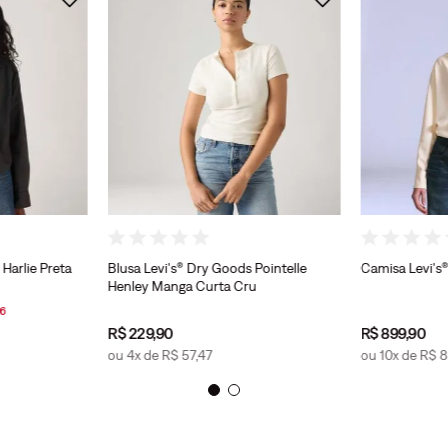
Harlie Preta
Blusa Levi's® Dry Goods Pointelle
Camisa Levi's®
Henley Manga Curta Cru
6
R$
229
,
90
R$
899
,
90
ou
4
x de
R$
57
,
47
ou
10
x de
R$
8