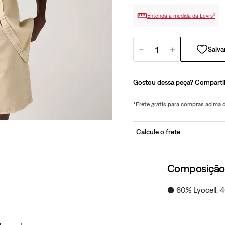
Entenda a medida da Levi’s®
－
＋
Gostou dessa peça? Comparti
*Frete grátis para compras acima
Calcule o frete
Composição
● 60% Lyocell, 