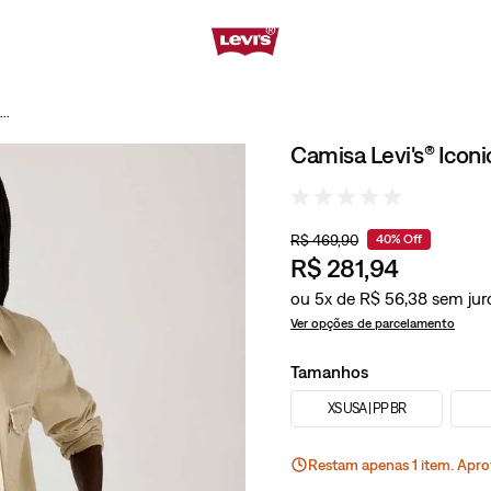
Camisa Levi's® Iconic Western Bege Manga Longa
Camisa Levi's® Ico
R$
469
,
90
40%
Off
R$
281
,
94
ou
5
x de
R$
56
,
38
Ver opções de parcelamento
Tamanhos
XS USA | PP BR
Restam apenas
1
ite
m
. Apro