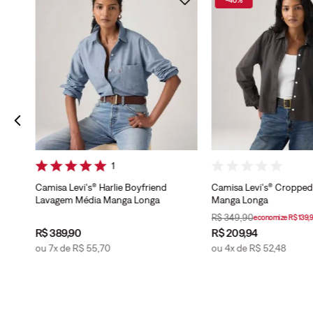
p
1
Camisa Levi's® Harlie Boyfriend
Camisa Levi's® Cropped 
Lavagem Média Manga Longa
Manga Longa
R$
349
,
90
economize
R$
139
,
9
R$
389
,
90
R$
209
,
94
ou
7
x de
R$
55
,
70
ou
4
x de
R$
52
,
48