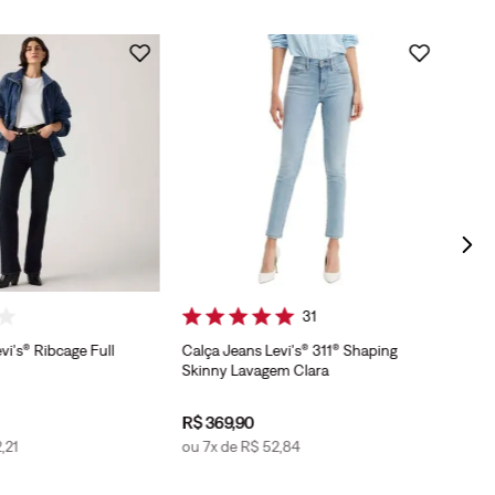
Calç
Lava
31
vi's® Ribcage Full
Calça Jeans Levi's® 311® Shaping
Skinny Lavagem Clara
R$
369
,
90
2
,
21
ou
7
x de
R$
52
,
84