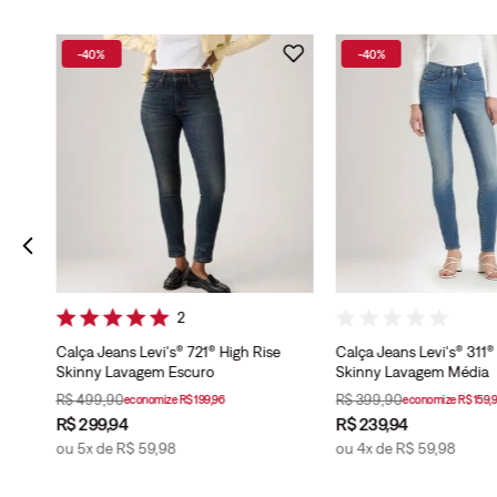
-
40%
-
40%
agem
2
Calça Jeans Levi's® 721® High Rise
Calça Jeans Levi's® 311
Skinny Lavagem Escuro
Skinny Lavagem Média
R$
499
,
90
R$
399
,
90
economize
R$
199
,
96
economize
R$
159
,
9
R$
299
,
94
R$
239
,
94
ou
5
x de
R$
59
,
98
ou
4
x de
R$
59
,
98