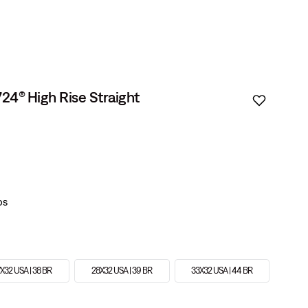
724® High Rise Straight
X32 USA | 38 BR
28X32 USA | 39 BR
33X32 USA | 44 BR