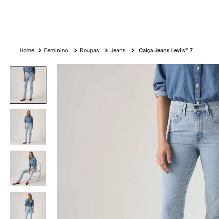
Feminino
Roupas
Jeans
Calça Jeans Levi's® 724® High Rise Straight Lavagem Clara