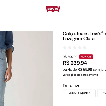
Calça Jeans Levi's® 
Lavagem Clara
R$
399
,
90
40%
Off
R$
239
,
94
ou
4
x de
R$
59
,
98
Ver opções de parcelamento
Tamanhos
26X32 USA | 37 BR
27