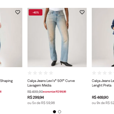
-
40%
® Shaping
Calça Jeans Levi's® 501® Curve
Calça Jeans Le
Lavagem Média
Lenght Preta
R$
499
,
90
6
economize
R$
199
,
96
R$
299
,
94
R$
469
,
90
ou
5
x de
R$
59
,
98
ou
9
x de
R$
5