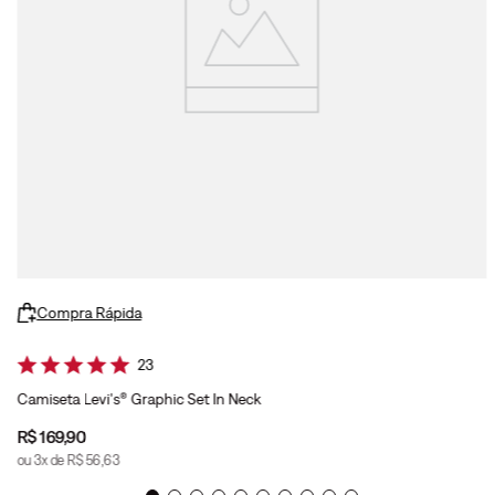
Compra Rápida
23
Camiseta Levi's® Graphic Set In Neck
R$
169
,
90
ou
3
x de
R$
56
,
63