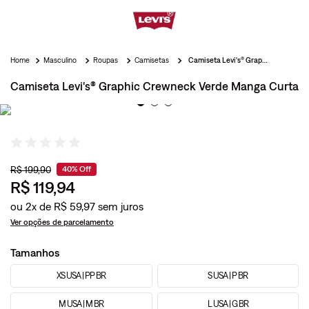
Masculino
Roupas
Camisetas
Camiseta Levi's® Graphic Crewneck Verde Manga Curta
Camiseta Levi's® Graphic Crewneck Verde Manga Curta
R$
199
,
90
40%
Off
R$
119
,
94
ou
2
x de
R$
59
,
97
Ver opções de parcelamento
Tamanhos
XS USA | PP BR
S USA | P BR
M USA | M BR
L USA | G BR