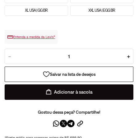
XL USA | GG BR
XXL USA | EGG BR
Entenda a medida da Levi’s®
－
＋
Adicionar à sacola
Gostou dessa peça? Compartilhe!
*Frete grátis para compras acima de R$ 699,90