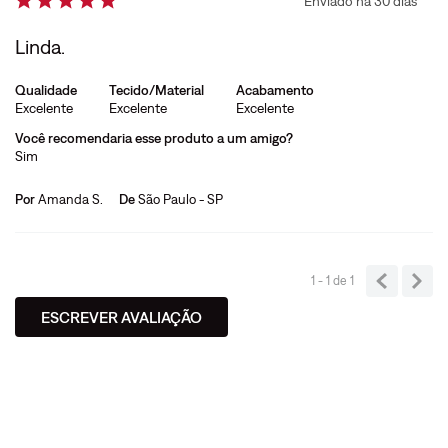
Enviado há
30 dias
Linda.
Qualidade
Tecido/Material
Acabamento
Excelente
Excelente
Excelente
Você recomendaria esse produto a um amigo?
Sim
Por
Amanda S.
De
São Paulo - SP
1 - 1
de
1
ESCREVER AVALIAÇÃO