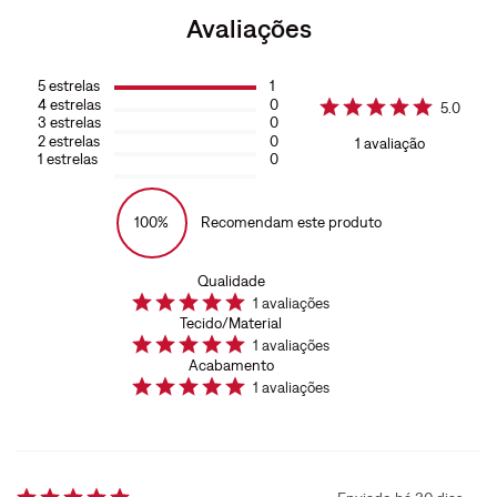
Avaliações
5
estrelas
1
4
estrelas
0
5.0
3
estrelas
0
2
estrelas
0
1
avaliação
1
estrelas
0
100%
Recomendam este produto
Qualidade
1
avaliações
Tecido/Material
1
avaliações
Acabamento
1
avaliações