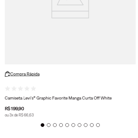
Compra Rápida
Camiseta Levi's® Graphic Favorite Manga Curta Off White
R$
199
,
90
ou
3
x de
R$
66
,
63