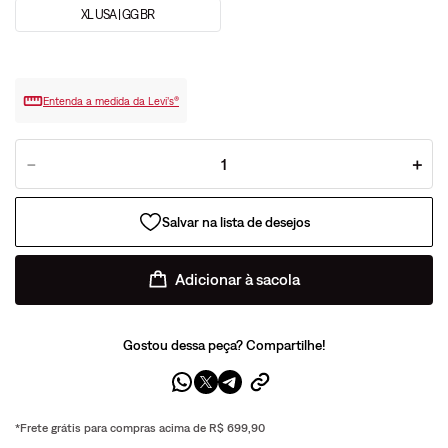
XL USA | GG BR
Entenda a medida da Levi’s®
－
＋
Adicionar à sacola
Gostou dessa peça? Compartilhe!
*Frete grátis para compras acima de R$ 699,90