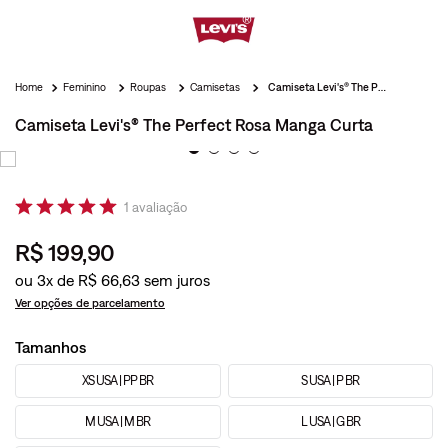
Feminino
Roupas
Camisetas
Camiseta Levi's® The Perfect Rosa Manga Curta
Camiseta Levi's® The Perfect Rosa Manga Curta
1
avaliação
R$
199
,
90
ou
3
x de
R$
66
,
63
Ver opções de parcelamento
Tamanhos
XS USA | PP BR
S USA | P BR
M USA | M BR
L USA | G BR