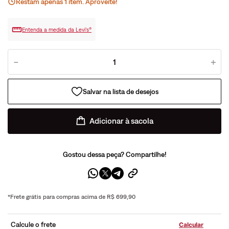
Restam apenas
1
ite
m
. Aproveite!
Entenda a medida da Levi’s®
－
＋
Adicionar à sacola
Gostou dessa peça? Compartilhe!
*Frete grátis para compras acima de R$ 699,90
Calcule o frete