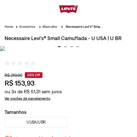
Acessórios
Masculino
Necessaire Levi's® Small Camuflada - U USA | U BR
Necessaire Levi's® Small Camuflada - U USA | U BR
R$
219
,
90
30%
Off
R$
153
,
93
ou
3
x de
R$
51
,
31
Ver opções de parcelamento
Tamanhos
U USA | U BR