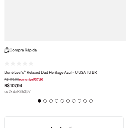
Compra Rápida
Boné Levi's® Relaxed Dad Heritage Azul - U USA | U BR
R$
179
,
90
economize
R$
71
,
96
R$
107
,
94
ou
2
x de
R$
53
,
97