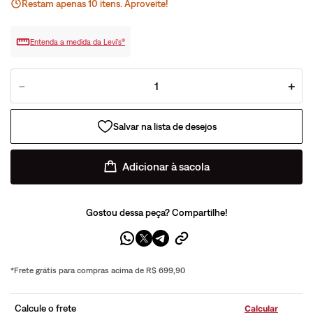
Restam apenas
10
ite
ns
. Aproveite!
Entenda a medida da Levi’s®
－
＋
Adicionar à sacola
Gostou dessa peça? Compartilhe!
*Frete grátis para compras acima de R$ 699,90
Calcule o frete