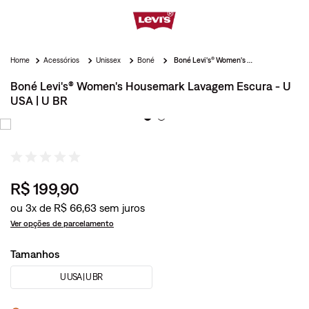
Acessórios
Unissex
Boné
Boné Levi's® Women's Housemark Lavagem Escura - U USA | U BR
Boné Levi's® Women's Housemark Lavagem Escura - U
USA | U BR
R$
199
,
90
ou
3
x de
R$
66
,
63
Ver opções de parcelamento
Tamanhos
U USA | U BR