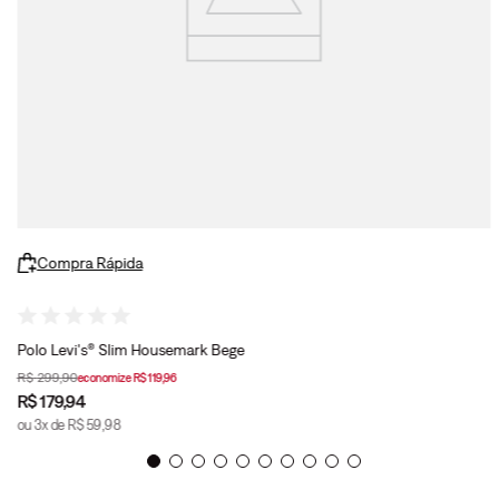
Compra Rápida
Polo Levi's® Slim Housemark Bege
R$
299
,
90
economize
R$
119
,
96
R$
179
,
94
ou
3
x de
R$
59
,
98