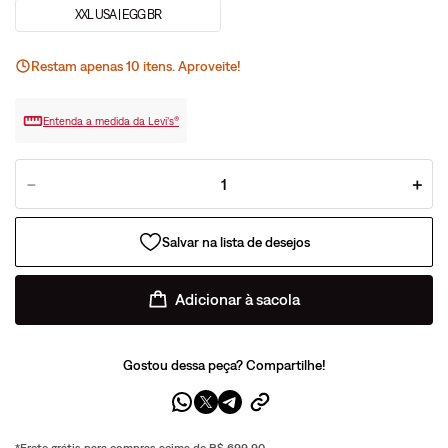
XXL USA | EGG BR
Restam apenas
10
ite
ns
. Aproveite!
Entenda a medida da Levi’s®
－
＋
Adicionar à sacola
Gostou dessa peça? Compartilhe!