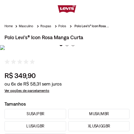
Masculino
Roupas
Polos
Polo Levi's® Icon Rosa Manga Curta
Polo Levi's® Icon Rosa Manga Curta
R$
349
,
90
ou
6
x de
R$
58
,
31
Ver opções de parcelamento
Tamanhos
S USA | P BR
M USA | M BR
L USA | G BR
XL USA | GG BR